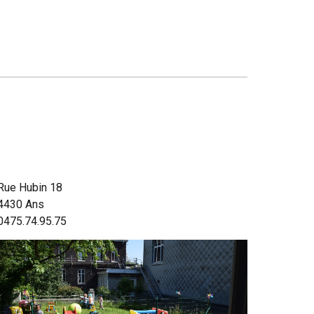
Rue
Hubin 1
8
4430 Ans
0475.74.95.75