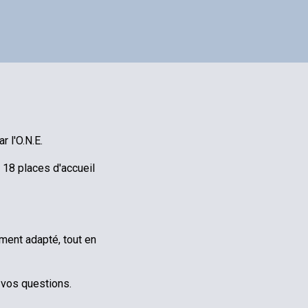
 l'O.N.E.
t
18 places
d'accueil
ment adapté, tout en
 vos questions.