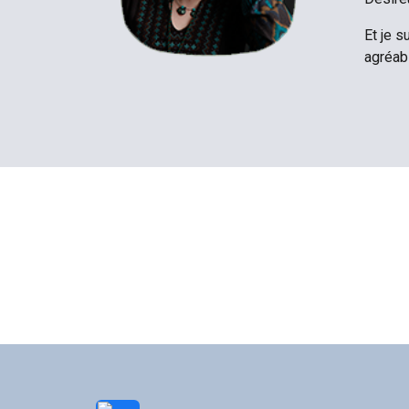
Et je 
agréab